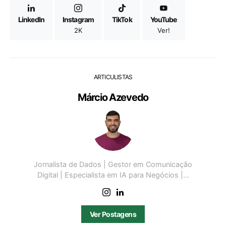
LinkedIn
Instagram
TikTok
YouTube
2K
Ver!
ARTICULISTAS
Márcio Azevedo
Jornalista de Dados | Gestor em Comunicação
Digital | Especialista em IA para Negócios |…
Ver Postagens