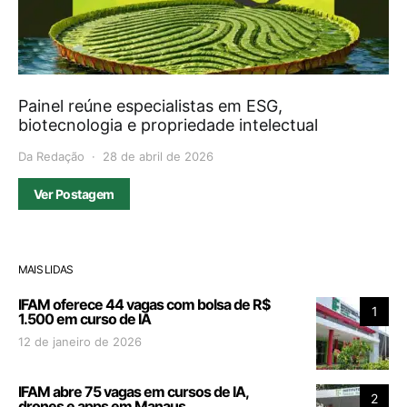
Painel reúne especialistas em ESG,
biotecnologia e propriedade intelectual
Da Redação
28 de abril de 2026
Ver Postagem
MAIS LIDAS
IFAM oferece 44 vagas com bolsa de R$
1
1.500 em curso de IA
12 de janeiro de 2026
IFAM abre 75 vagas em cursos de IA,
2
drones e apps em Manaus