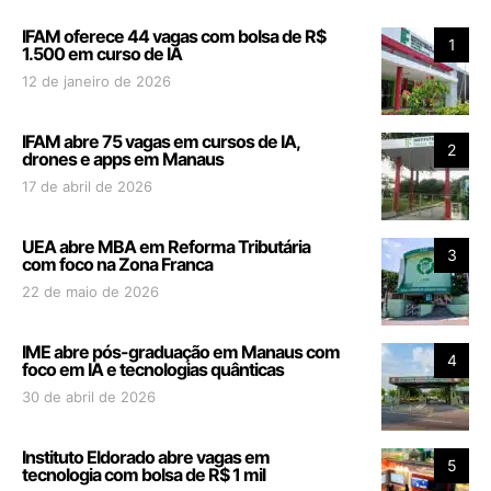
IFAM oferece 44 vagas com bolsa de R$
1
1.500 em curso de IA
12 de janeiro de 2026
IFAM abre 75 vagas em cursos de IA,
2
drones e apps em Manaus
17 de abril de 2026
UEA abre MBA em Reforma Tributária
3
com foco na Zona Franca
22 de maio de 2026
IME abre pós-graduação em Manaus com
4
foco em IA e tecnologias quânticas
30 de abril de 2026
Instituto Eldorado abre vagas em
5
tecnologia com bolsa de R$ 1 mil