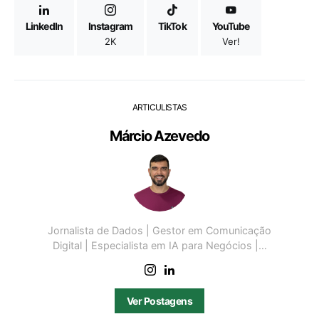
LinkedIn
Instagram
TikTok
YouTube
2K
Ver!
ARTICULISTAS
Márcio Azevedo
Jornalista de Dados | Gestor em Comunicação
Digital | Especialista em IA para Negócios |…
Ver Postagens