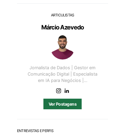
ARTICULISTAS
Márcio Azevedo
Jornalista de Dados | Gestor em
Comunicação Digital | Especialista
em IA para Negócios |…
Ver Postagens
ENTREVISTAS E PERFIS