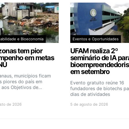
abilidade e Bioeconomia
Eventos e Oportunidades
onas tem pior
UFAM realiza 2º
mpenho em metas
seminário de IA par
NU
bioempreendedori
em setembro
anaus, municípios ficam
s piores do país em
Evento gratuito reúne 16
o aos Objetivos de…
fundadores de biotechs pa
dias de atividades
sto de 2026
5 de agosto de 2026