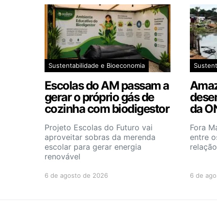
Sustentabilidade e Bioeconomia
Sustent
Escolas do AM passam a
Amaz
gerar o próprio gás de
dese
cozinha com biodigestor
da O
Projeto Escolas do Futuro vai
Fora M
aproveitar sobras da merenda
entre o
escolar para gerar energia
relaçã
renovável
6 de agosto de 2026
6 de ago