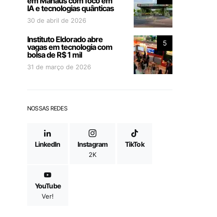
em Manaus com foco em
IA e tecnologias quânticas
30 de abril de 2026
Instituto Eldorado abre
5
vagas em tecnologia com
bolsa de R$ 1 mil
31 de março de 2026
NOSSAS REDES
LinkedIn
Instagram
TikTok
2K
YouTube
Ver!