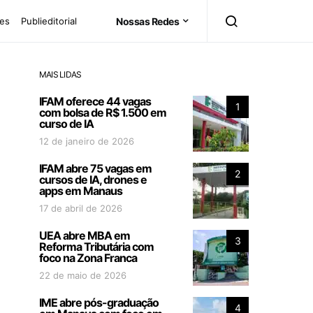
es
Publieditorial
Nossas Redes
MAIS LIDAS
IFAM oferece 44 vagas
1
com bolsa de R$ 1.500 em
curso de IA
12 de janeiro de 2026
IFAM abre 75 vagas em
2
cursos de IA, drones e
apps em Manaus
17 de abril de 2026
UEA abre MBA em
3
Reforma Tributária com
foco na Zona Franca
22 de maio de 2026
IME abre pós-graduação
4