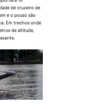
sportará 10
dade de cruzeiro de
em e o pouso são
eca. Em trechos onde
etros de altitude,
asante.