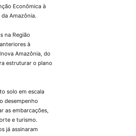
enção Econômica à
l da Amazônia.
os na Região
anteriores à
Inova Amazônia, do
ra estruturar o plano
to solo em escala
a o desempenho
ar as embarcações,
orte e turismo.
s já assinaram