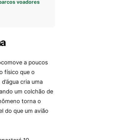
 barcos voadores
na
 locomove a poucos
o físico que o
a d’água cria uma
mando um colchão de
enômeno torna o
el do que um avião