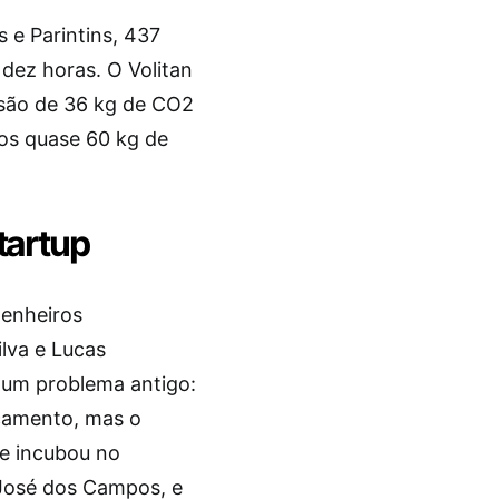
 e Parintins, 437
dez horas. O Volitan
ssão de 36 kg de CO2
dos quase 60 kg de
tartup
genheiros
ilva e Lucas
 um problema antigo:
ocamento, mas o
 se incubou no
José dos Campos, e