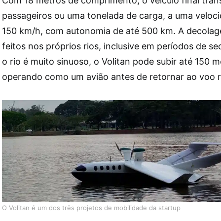
Com 18 metros de comprimento, o veículo final tran
passageiros ou uma tonelada de carga, a uma veloci
150 km/h, com autonomia de até 500 km. A decolag
feitos nos próprios rios, inclusive em períodos de s
o rio é muito sinuoso, o Volitan pode subir até 150 m
operando como um avião antes de retornar ao voo r
O Volitan é um dos três projetos de mobilidade da startup