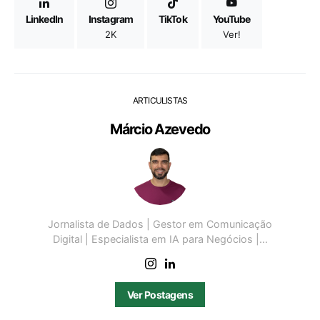
LinkedIn
Instagram
TikTok
YouTube
2K
Ver!
ARTICULISTAS
Márcio Azevedo
Jornalista de Dados | Gestor em Comunicação
Digital | Especialista em IA para Negócios |…
Ver Postagens