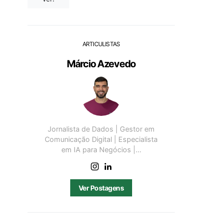
ARTICULISTAS
Márcio Azevedo
Jornalista de Dados | Gestor em
Comunicação Digital | Especialista
em IA para Negócios |…
Ver Postagens