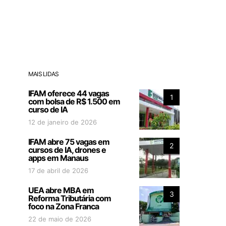
MAIS LIDAS
IFAM oferece 44 vagas
1
com bolsa de R$ 1.500 em
curso de IA
12 de janeiro de 2026
IFAM abre 75 vagas em
2
cursos de IA, drones e
apps em Manaus
17 de abril de 2026
UEA abre MBA em
3
Reforma Tributária com
foco na Zona Franca
22 de maio de 2026