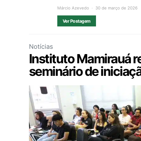
Márcio Azevedo
30 de março de 2026
Ver Postagem
Notícias
Instituto Mamirauá r
seminário de iniciaçã