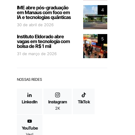
IME abre pós-graduação
4
em Manaus com foco em
IA e tecnologias quânticas
30 de abril de 2026
Instituto Eldorado abre
5
vagas em tecnologia com
bolsa de R$ 1 mil
31 de março de 2026
NOSSAS REDES
LinkedIn
Instagram
TikTok
2K
YouTube
Ver!