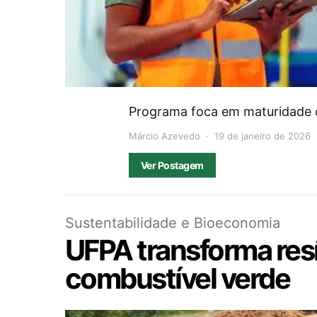
Programa foca em maturidade o
Márcio Azevedo
19 de janeiro de 2026
Ver Postagem
Sustentabilidade e Bioeconomia
UFPA transforma re
combustível verde