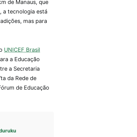
km de Manaus, que
 a tecnologia está
radições, mas para
do
UNICEF Brasil
para a Educação
re a Secretaria
’ta da Rede de
 Fórum de Educação
nduruku