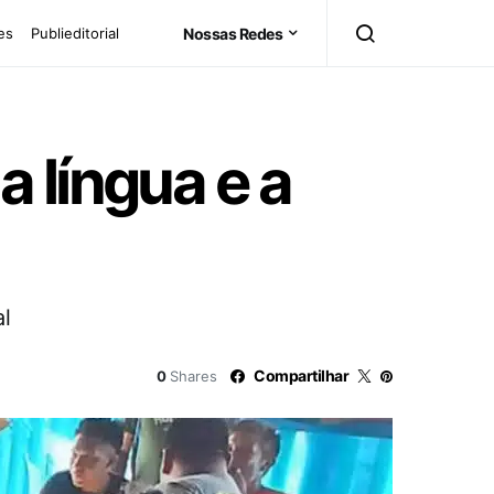
es
Publieditorial
Nossas Redes
 língua e a
al
Compartilhar
0
Shares