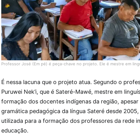
Professor José (Em pé) é peça-chave no projeto. Ele é mestre em lingu
É nessa lacuna que o projeto atua. Segundo o profes
Puruwei Nek’i, que é Sateré-Mawé, mestre em linguís
formação dos docentes indígenas da região, apesar
gramática pedagógica da língua Sateré desde 2005, 
utilizada para a formação dos professores da rede i
educação.