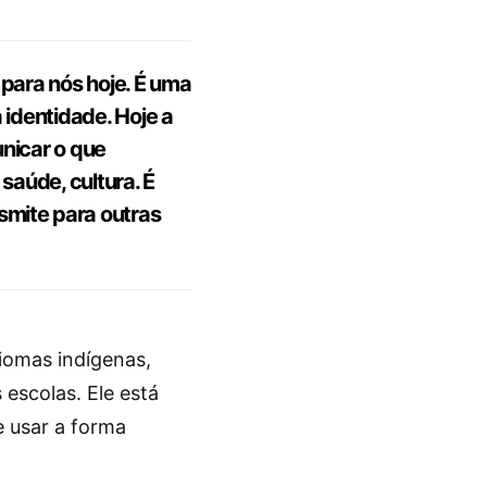
 para nós hoje. É uma
 identidade. Hoje a
nicar o que
saúde, cultura. É
mite para outras
iomas indígenas,
escolas. Ele está
e usar a forma