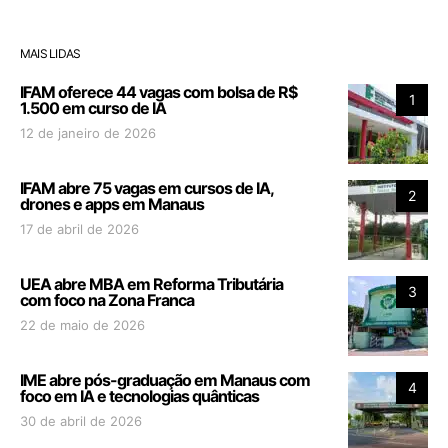
MAIS LIDAS
IFAM oferece 44 vagas com bolsa de R$
1
1.500 em curso de IA
12 de janeiro de 2026
IFAM abre 75 vagas em cursos de IA,
2
drones e apps em Manaus
17 de abril de 2026
UEA abre MBA em Reforma Tributária
3
com foco na Zona Franca
22 de maio de 2026
IME abre pós-graduação em Manaus com
4
foco em IA e tecnologias quânticas
30 de abril de 2026