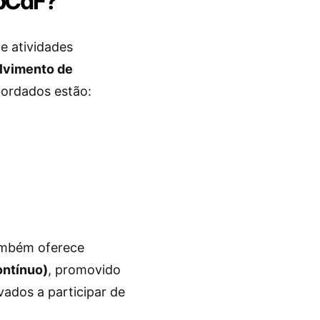
abCdF?
e atividades
lvimento de
bordados estão:
ambém oferece
ontínuo)
, promovido
vados a participar de