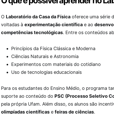
O que é possível aprender no L
O
Laboratório da Casa da Física
oferece uma série d
voltadas à
experimentação científica
e ao
desenvo
competências tecnológicas
. Entre os conteúdos a
Princípios da Física Clássica e Moderna
Ciências Naturais e Astronomia
Experimentos com materiais do cotidiano
Uso de tecnologias educacionais
Para os estudantes do Ensino Médio, o programa t
suporte ao conteúdo do
PSC (Processo Seletivo C
pela própria Ufam. Além disso, os alunos são incenti
olimpíadas científicas
e
feiras de ciências
.