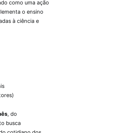
cado como uma ação
mplementa o ensino
adas à ciência e
is
tores)
hês
, do
eto busca
do cotidiano dos