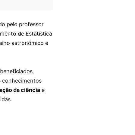
do pelo professor
mento de Estatística
nsino astronômico e
eneficiados.
os conhecimentos
ação da ciência
e
idas.