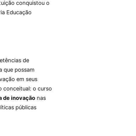
tuição conquistou o
ria Educação
etências de
ra que possam
ovação em seus
o conceitual: o curso
a de inovação
nas
íticas públicas