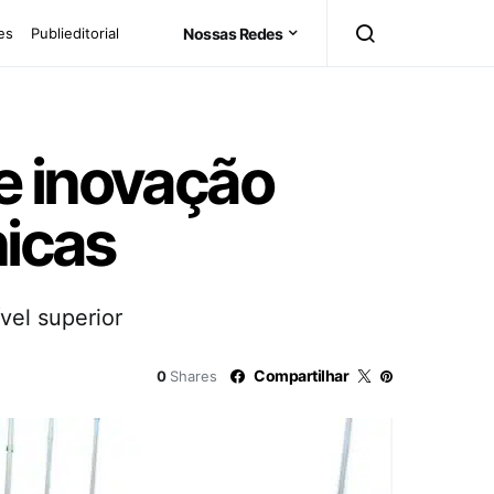
es
Publieditorial
Nossas Redes
e inovação
nicas
vel superior
Compartilhar
0
Shares