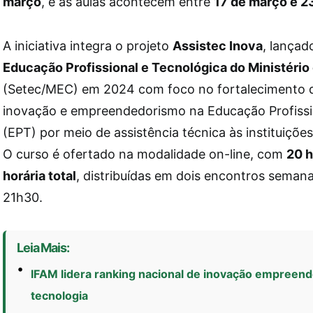
março
, e as aulas acontecem entre
17 de março e 23
A iniciativa integra o projeto
Assistec Inova
, lançad
Educação Profissional e Tecnológica do Ministéri
(Setec/MEC) em 2024 com foco no fortalecimento 
inovação e empreendedorismo na Educação Profissi
(EPT) por meio de assistência técnica às instituições
O curso é ofertado na modalidade on-line, com
20 h
horária total
, distribuídas em dois encontros seman
21h30.
Leia Mais:
IFAM lidera ranking nacional de inovação empreen
tecnologia