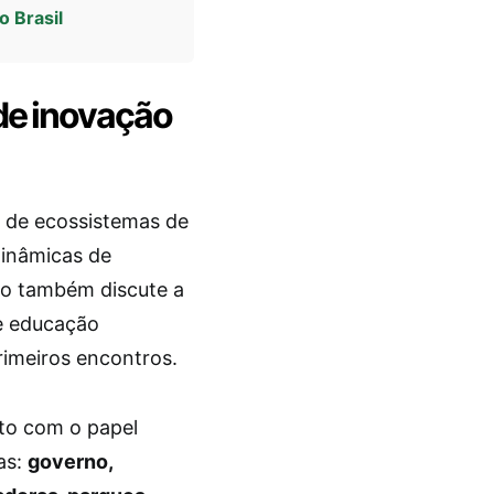
o Brasil
de inovação
 de ecossistemas de
dinâmicas de
vo também discute a
 e educação
rimeiros encontros.
ato com o papel
as:
governo,