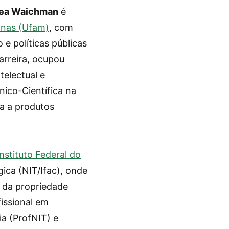
ea Waichman
é
onas (Ufam)
, com
 políticas públicas
arreira, ocupou
telectual e
nico-Científica na
a a produtos
Instituto Federal do
ica (NIT/Ifac), onde
o da propriedade
issional em
ia (ProfNIT) e