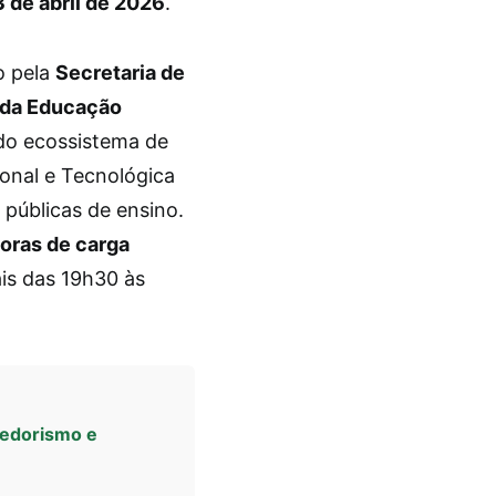
 de abril de 2026
.
o pela
Secretaria de
o da Educação
do ecossistema de
onal e Tecnológica
 públicas de ensino.
oras de carga
ais das 19h30 às
dedorismo e