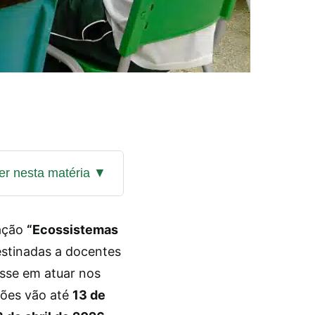
tação
“Ecossistemas
estinadas a docentes
esse em atuar nos
ções vão até
13 de