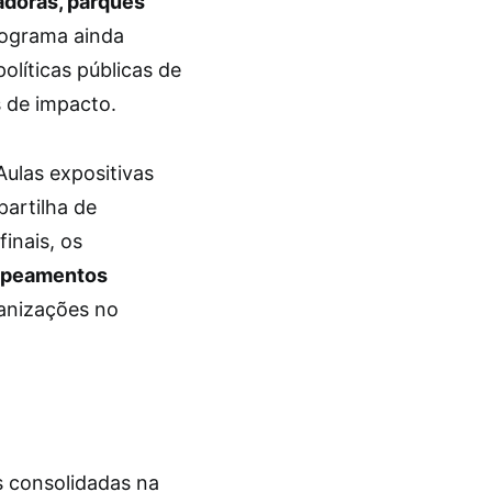
adoras, parques
programa ainda
líticas públicas de
s de impacto.
Aulas expositivas
artilha de
inais, os
apeamentos
ganizações no
s consolidadas na