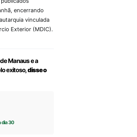
publicados
nhã, encerrando
autarquia vinculada
cio Exterior (MDIC).
 de Manaus e a
lo exitoso,
disse o
 dia 30