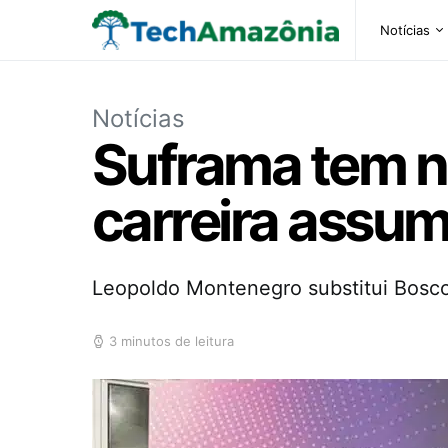
Notícias
Notícias
Suframa tem n
carreira assu
Leopoldo Montenegro substitui Bosco
3 minutos de leitura