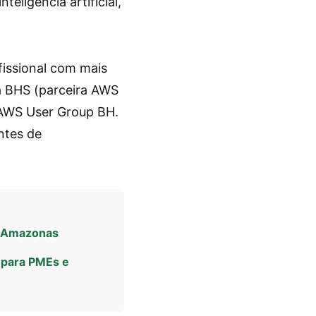
eligência artificial,
ofissional com mais
a BHS (parceira AWS
 AWS User Group BH.
ntes de
o Amazonas
m para PMEs e