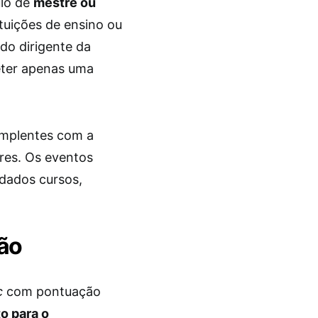
ulo de
mestre ou
ituições de ensino ou
do dirigente da
eter apenas uma
implentes com a
ores. Os eventos
edados cursos,
ção
c
com pontuação
o para o