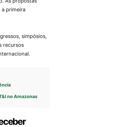
o. As propostas
 a primeira
gressos, simpósios,
s recursos
nternacional.
ência
CT&I no Amazonas
eceber