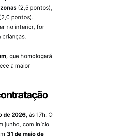
azonas
(2,5 pontos),
(2,0 pontos).
 no interior, for
 crianças.
eam
, que homologará
ece a maior
contratação
o de 2026
, às 17h. O
em junho, com início
em
31 de maio de