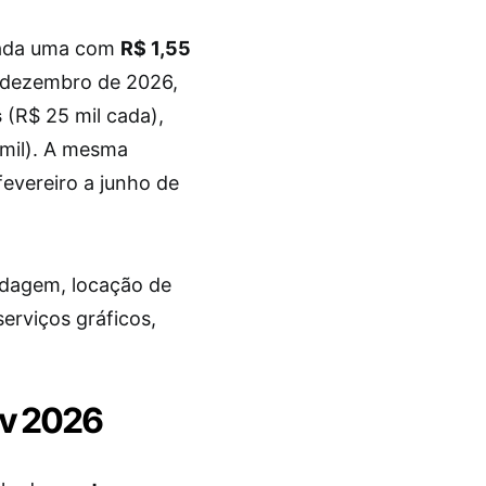
cada uma com
R$ 1,55
e dezembro de 2026,
s
(R$ 25 mil cada),
mil). A mesma
fevereiro a junho de
edagem, locação de
erviços gráficos,
ev 2026