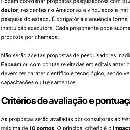
Podem coordenar propostas pesquisadores com tít
doutor
, residentes no Amazonas e vinculados a inst
pesquisa do estado. É obrigatória a anuência formal 
instituição executora. Cada proponente pode subm
proposta por chamada.
Não serão aceitas propostas de pesquisadores inad
Fapeam
ou com contas rejeitadas em editais anteri
devem ter caráter científico e tecnológico, sendo v
capacitações ou treinamentos.
Critérios de avaliação e pontua
As propostas serão avaliadas por consultores
ad ho
máxima de
10 pontos
. O principal critério é o
impact