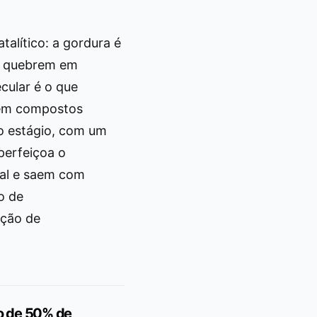
alítico: a gordura é
se quebrem em
cular é o que
 em compostos
o estágio, com um
aperfeiçoa o
ial e saem com
o de
ução de
no de 50% de