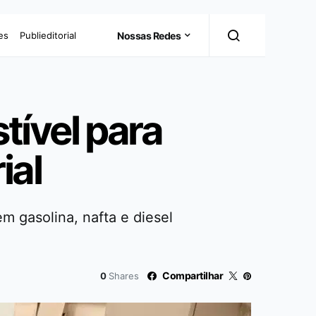
es
Publieditorial
Nossas Redes
tível para
ial
 gasolina, nafta e diesel
Compartilhar
0
Shares