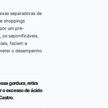
aixas separadoras de
de shoppings
 por um pré-
, os saponificáveis,
iais, faziam a
ometer o desempenho
ssa gordura, retira
ar o excesso de ácido
Castro.