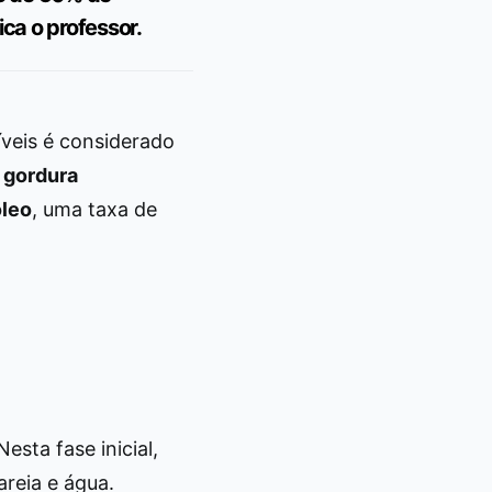
ca o professor.
veis é considerado
e gordura
óleo
, uma taxa de
esta fase inicial,
reia e água.