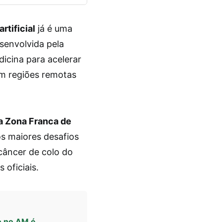
rtificial
já é uma
esenvolvida pela
icina para acelerar
m regiões remotas
a Zona Franca de
s maiores desafios
câncer de colo do
oficiais.
o no AM é