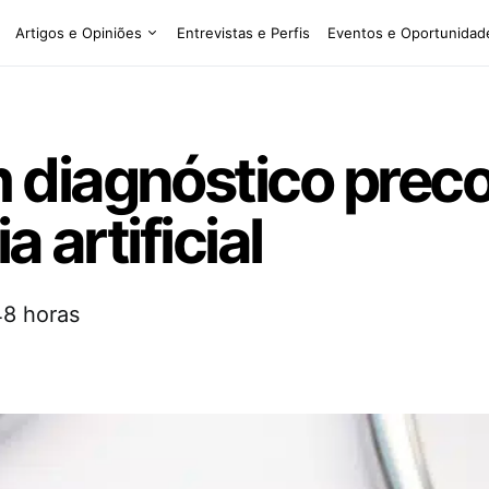
Artigos e Opiniões
Entrevistas e Perfis
Eventos e Oportunidad
diagnóstico preco
 artificial
48 horas