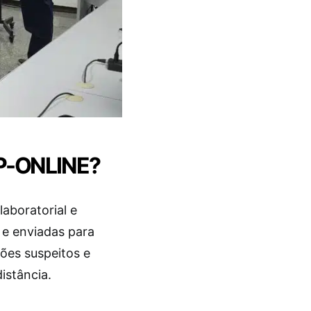
AP-ONLINE?
laboratorial e
 e enviadas para
rões suspeitos e
istância.