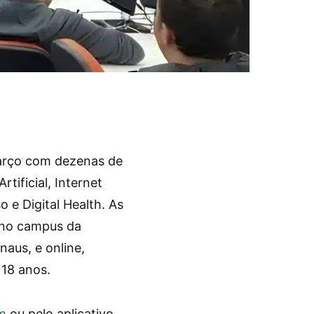
arço com dezenas de
tificial, Internet
o e Digital Health. As
 no campus da
aus, e online,
 18 anos.
m
ou pelo aplicativo