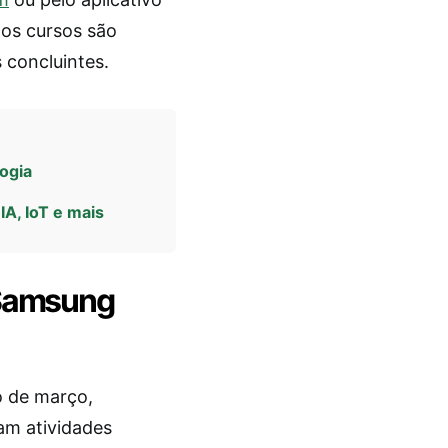
 os cursos são
 concluintes.
ogia
A, IoT e mais
 Samsung
o de março,
am atividades