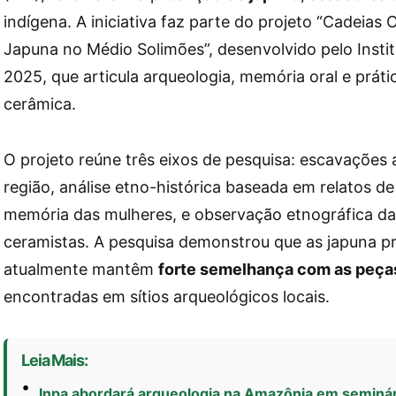
indígena. A iniciativa faz parte do projeto “Cadeias 
Japuna no Médio Solimões”, desenvolvido pelo Inst
2025, que articula arqueologia, memória oral e práti
cerâmica.
O projeto reúne três eixos de pesquisa: escavações 
região, análise etno-histórica baseada em relatos de 
memória das mulheres, e observação etnográfica da
ceramistas. A pesquisa demonstrou que as japuna p
atualmente mantêm
forte semelhança com as peça
encontradas em sítios arqueológicos locais.
Leia Mais:
Inpa abordará arqueologia na Amazônia em seminár