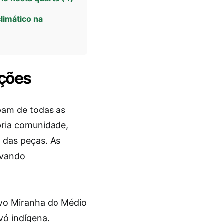
limático na
ações
pam de todas as
pria comunidade,
o das peças. As
rvando
ovo Miranha do Médio
vó indígena.