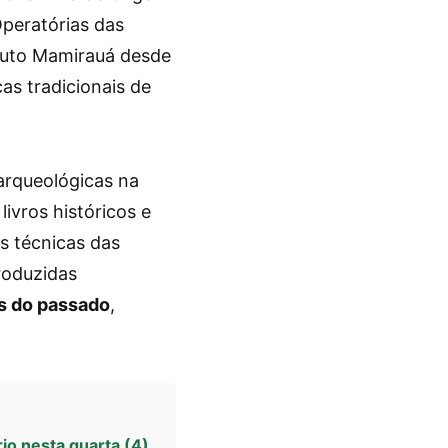
Operatórias das
ituto Mamirauá desde
cas tradicionais de
arqueológicas na
livros históricos e
s técnicas das
roduzidas
s do passado
,
io nesta quarta (4)