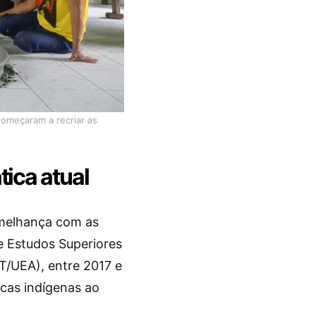
começaram a recriar as
tica atual
emelhança com as
e Estudos Superiores
T/UEA), entre 2017 e
icas indígenas ao