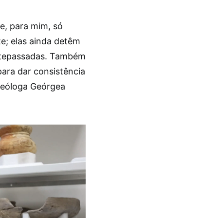
e, para mim, só
nte; elas ainda detêm
antepassadas. Também
para dar consistência
queóloga Geórgea