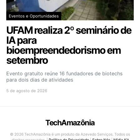
Eventos e Oportunidades
UFAM realiza 2º seminário de
IA para
bioempreendedorismo em
setembro
Evento gratuito reúne 16 fundadores de biotechs
para dois dias de atividades
5 de agosto de 2026
TechAmazônia
© 2026 TechAmazônia é um produto da Azevedo Serviços. Todos os
direitos reservados. |
Política de Privacidade
|
Sobre Nós
|
Mídia Kit