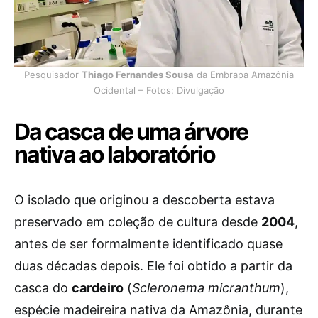
Pesquisador
Thiago Fernandes Sousa
da Embrapa Amazônia
Ocidental – Fotos: Divulgação
Da casca de uma árvore
nativa ao laboratório
O isolado que originou a descoberta estava
preservado em coleção de cultura desde
2004
,
antes de ser formalmente identificado quase
duas décadas depois. Ele foi obtido a partir da
casca do
cardeiro
(
Scleronema micranthum
),
espécie madeireira nativa da Amazônia, durante