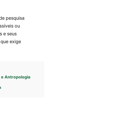
de pesquisa
ssíveis ou
s e seus
 que exige
e Antropologia
a