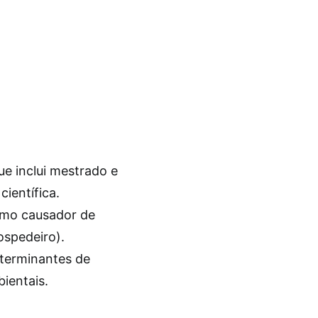
e inclui mestrado e
ientífica.
smo causador de
ospedeiro).
eterminantes de
ientais.