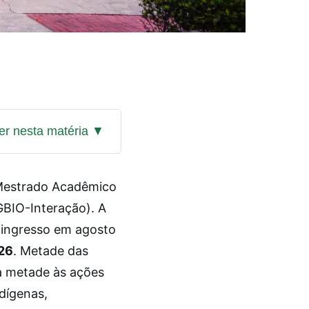
 Mestrado Acadêmico
BIO-Interação). A
ingresso em agosto
026
. Metade das
ra metade às ações
ndígenas,